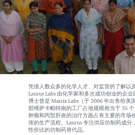
凭借人数众多的化学人才、对监管的了解以
Laurus Labs 由化学家和多次成功创业的企业家 Sa
博士曾是 Matrix Labs（于 2006 年出售
部维萨卡帕特南的工厂占地规模相当于 35 个足球场
肿瘤和丙型肝炎的治疗方面占有主要的市场
张的生产流程。Laurus 专注供应仿制药
性价比的仿制药替代品。