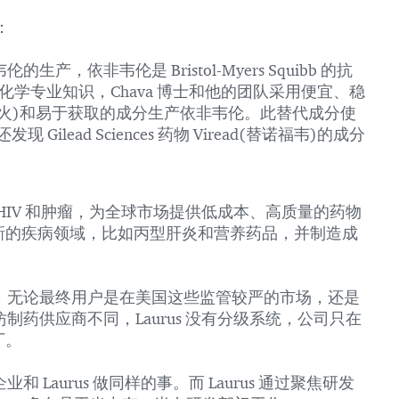
素：
生产，依非韦伦是 Bristol-Myers Squibb 的抗
借其化学专业知识，Chava 博士和他的团队采用便宜、稳
火)和易于获取的成分生产依非韦伦。此替代成分使
ilead Sciences 药物 Viread(替诺福韦)的成分
域：HIV 和肿瘤，为全球市场提供低成本、高质量的药物
新的疾病领域，比如丙型肝炎和营养药品，并制造成
念是，无论最终用户是在美国这些监管较严的市场，还是
仿制药供应商不同，Laurus 没有分级系统，公司只在
厂。
业和 Laurus 做同样的事。而 Laurus 通过聚焦研发