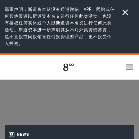
郑重声明：斯道资本从没有通过微信、APP、网站或任
何其他渠道以斯道资本名义进行任何此类活动，也没
有授权任何实体或个人以斯道资本名义进行任何此类
活动。斯道资本进一步声明其从不对外集资或募资，
也不直接或间接销售任何投资理财产品，更不接受个
新闻
/
Our Investment in beads
人投资。
OUR INVESTMENT IN
BEADS
NEWS